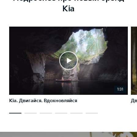
Kia
1:31
Kia. Двигайся. Вдохновляйся
Дв