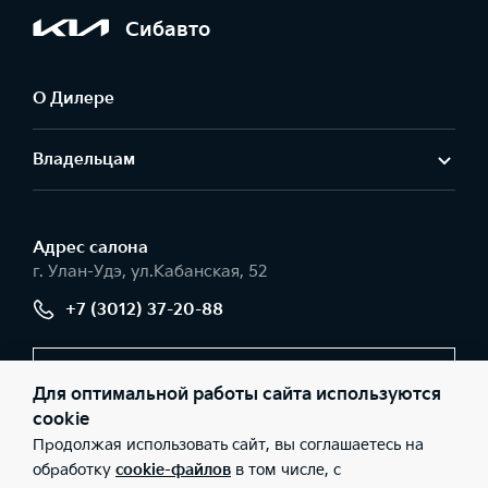
Сибавто
О Дилере
Владельцам
Адрес салонa
г. Улан-Удэ, ул.Кабанская, 52
+7 (3012) 37-20-88
Заказать звонок
Для оптимальной работы сайта используются
cookie
Продолжая использовать сайт, вы соглашаетесь на
© 2026 Юридические лица ООО «СИБАВТО» (Фактический
обработку
cookie-файлов
в том числе, с
адрес: г. Улан-Удэ, ул.Кабанская, 52; Телефон: +7 (3012) 37-20-