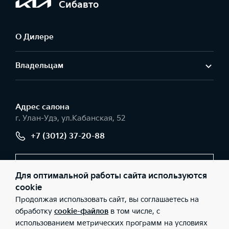
Сибавто
О Дилере
Владельцам
Адрес салонa
г. Улан-Удэ, ул.Кабанская, 52
+7 (3012) 37-20-88
Заказать звонок
Для оптимальной работы сайта используются
cookie
Продолжая использовать сайт, вы соглашаетесь на
© 2026 Юридические лица ООО «СИБАВТО» (Фактический
обработку
cookie-файлов
в том числе, с
адрес: г. Улан-Удэ, ул.Кабанская, 52; Телефон: +7 (3012) 37-20-
использованием метрических программ на условиях
88; ИНН: 0326525123; ОГРН: 1140327013529), ООО «Киа Россия и