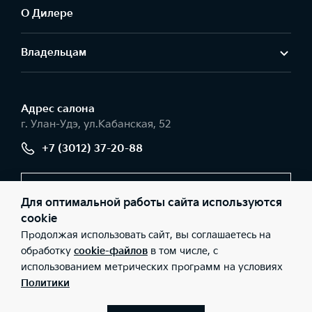
О Дилере
Владельцам
Адрес салонa
г. Улан-Удэ, ул.Кабанская, 52
+7 (3012) 37-20-88
Заказать звонок
Для оптимальной работы сайта используются
cookie
Продолжая использовать сайт, вы соглашаетесь на
© 2026 Юридические лица ООО «СИБАВТО» (Фактический
обработку
cookie-файлов
в том числе, с
адрес: г. Улан-Удэ, ул.Кабанская, 52; Телефон: +7 (3012) 37-20-
использованием метрических программ на условиях
88; ИНН: 0326525123; ОГРН: 1140327013529), ООО «Киа Россия и
СНГ» (Фактический адрес: г.Москва, Валовая 26; Телефон: 8 800
Политики
301 08 80; ИНН: 7728674093; ОГРН: 5087746291760) ведут
деятельность на территории РФ в соответствии с
законодательством РФ. Реализуемые товары доступны к