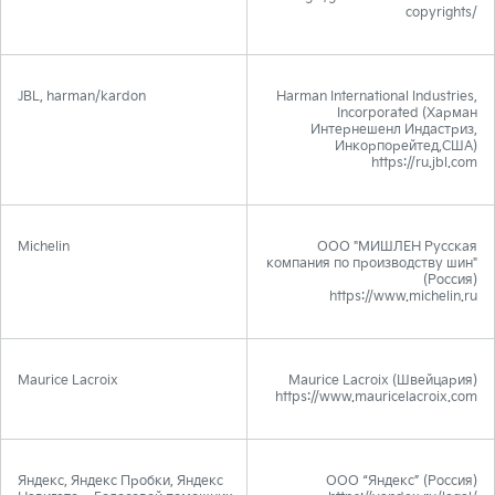
copyrights/
JBL, harman/kardon
Harman International Industries,
Incorporated (Харман
Интернешенл Индастриз,
Инкорпорейтед,США)
https://ru.jbl.com
Michelin
ООО "МИШЛЕН Русская
компания по производству шин"
(Россия)
https://www.michelin.ru
Maurice Lacroix
Maurice Lacroix (Швейцария)
https://www.mauricelacroix.com
Яндекс, Яндекс Пробки, Яндекс
ООО “Яндекс” (Россия)