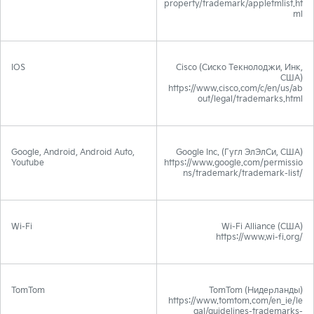
property/trademark/appletmlist.ht
ml
IOS
Cisco (Сиско Текнолоджи, Инк,
США)
https://www.cisco.com/c/en/us/ab
out/legal/trademarks.html
Google, Android, Android Auto,
Google Inc. (Гугл ЭлЭлСи, США)
Youtube
https://www.google.com/permissio
ns/trademark/trademark-list/
Wi-Fi
Wi-Fi Alliance (США)
https://www.wi-fi.org/
TomTom
TomTom (Нидерланды)
https://www.tomtom.com/en_ie/le
gal/guidelines-trademarks-