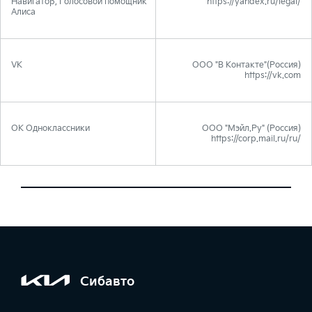
Навигатор, Голосовой помощник
https://yandex.ru/legal/
Алиса
VK
ООО "В Контакте"(Россия)
https://vk.com
OK Одноклассники
ООО "Мэйл.Ру" (Россия)
https://corp.mail.ru/ru/
Сибавто